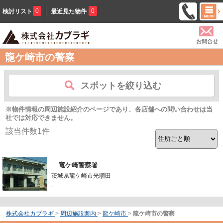
0
0
検討リスト
最近見た物件
お問合せ
龍ケ崎市の警察
スポットを絞り込む
※物件情報の周辺施設紹介のページであり、各店舗への問い合わせは当
社では対応できません。
該当件数
1
件
竜ケ崎警察署
茨城県龍ケ崎市光順田
-
株式会社カブラギ
>
周辺施設案内
>
龍ケ崎市
>
龍ケ崎市の警察