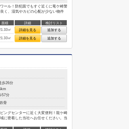
ワール！防犯面でもすぐ近くに竜ケ崎警
しが良く、湿気やカビの心配が少ない物件
面積
詳細
検討リスト
21.33㎡
詳細を見る
追加する
21.33㎡
詳細を見る
追加する
徒歩26分
6km
歩57分
鉄骨
ピングセンターに近く大変便利！龍ケ崎
域に密着した当社へお任せください。当