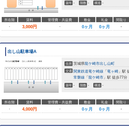
-
-
-
築年
階数
構造
所在階
賃料
管理費・共益費
敷金
礼金
間取り
3,000
円
0ヶ月
0ヶ月
-
-
-
出し山駐車場A
茨城県
龍ケ崎市
出し山町
住所
交通
関東鉄道竜ケ崎線
「
竜ヶ崎
」駅 徒
常磐線
「
龍ケ崎市
」駅 徒歩77分
-
-
-
築年
階数
構造
所在階
賃料
管理費・共益費
敷金
礼金
間取り
4,000
円
0ヶ月
0ヶ月
-
-
-