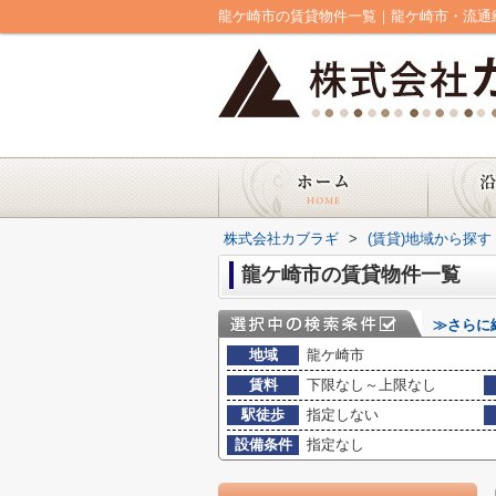
龍ケ崎市の賃貸物件一覧｜龍ケ崎市・流通
株式会社カブラギ
>
(賃貸)地域から探す
龍ケ崎市の賃貸物件一覧
≫さらに
地域
龍ケ崎市
賃料
下限なし～上限なし
駅徒歩
指定しない
設備条件
指定なし