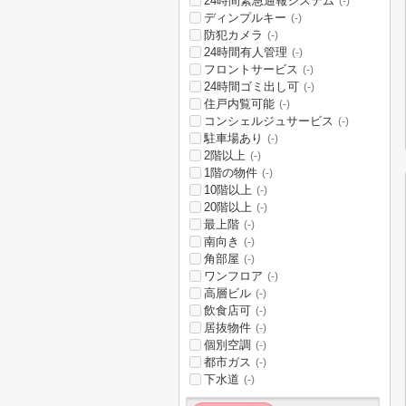
24時間緊急通報システム
(-)
ディンプルキー
(-)
防犯カメラ
(-)
24時間有人管理
(-)
フロントサービス
(-)
24時間ゴミ出し可
(-)
住戸内覧可能
(-)
コンシェルジュサービス
(-)
駐車場あり
(-)
2階以上
(-)
1階の物件
(-)
10階以上
(-)
20階以上
(-)
最上階
(-)
南向き
(-)
角部屋
(-)
ワンフロア
(-)
高層ビル
(-)
飲食店可
(-)
居抜物件
(-)
個別空調
(-)
都市ガス
(-)
下水道
(-)