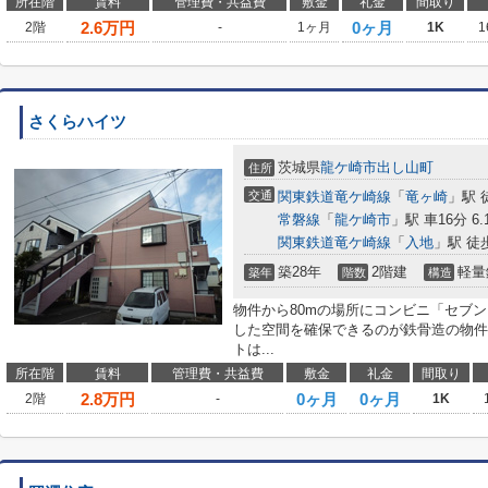
所在階
賃料
管理費・共益費
敷金
礼金
間取り
2.6
万円
0ヶ月
2階
-
1ヶ月
1K
1
さくらハイツ
茨城県
龍ケ崎市
出し山町
住所
交通
関東鉄道竜ケ崎線
「
竜ヶ崎
」駅 
常磐線
「
龍ケ崎市
」駅 車16分 6.
関東鉄道竜ケ崎線
「
入地
」駅 徒
築28年
2階建
軽量
築年
階数
構造
物件から80mの場所にコンビニ「セブ
した空間を確保できるのが鉄骨造の物件
トは...
所在階
賃料
管理費・共益費
敷金
礼金
間取り
2.8
万円
0ヶ月
0ヶ月
2階
-
1K