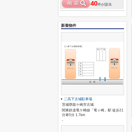
40
件が該当
新着物件
二高下古城駐車場
茨城県龍ケ崎市古城
関東鉄道竜ケ崎線「竜ヶ崎」駅 徒歩21
分車5分 1.7km
-