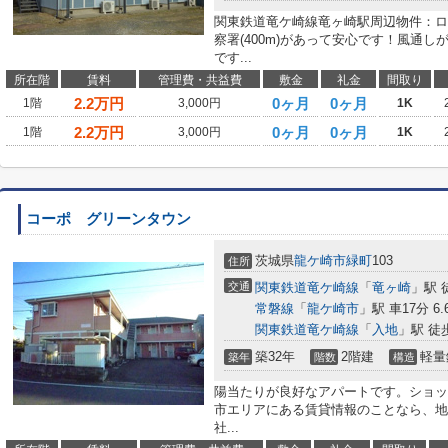
関東鉄道竜ケ崎線竜ヶ崎駅周辺物件：ロ
察署(400m)があって安心です！風通
です...
所在階
賃料
管理費・共益費
敷金
礼金
間取り
2.2
万円
0ヶ月
0ヶ月
1階
3,000円
1K
2.2
万円
0ヶ月
0ヶ月
1階
3,000円
1K
コーポ グリーンタウン
茨城県
龍ケ崎市
緑町
103
住所
交通
関東鉄道竜ケ崎線
「
竜ヶ崎
」駅 
常磐線
「
龍ケ崎市
」駅 車17分 6.
関東鉄道竜ケ崎線
「
入地
」駅 徒
築32年
2階建
軽量
築年
階数
構造
陽当たりが良好なアパートです。ショッ
市エリアにある賃貸情報のことなら、地
社...