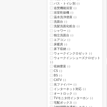
バス・トイレ別
(-)
追焚機能浴室
(-)
浴室乾燥機
(-)
温水洗浄便座
(-)
洗面台
(-)
洗髪洗面化粧台
(-)
シャワー
(-)
独立洗面台
(-)
エアコン
(-)
床暖房
(-)
床下収納
(-)
ウォークインクロゼット
(-)
ウォークインシューズクロゼット
(-)
収納豊富
(-)
CS
(-)
BS
(-)
CATV
(-)
光ファイバー
(-)
インターネット対応
(-)
オートロック
(-)
TVモニタ付インターホン
(-)
宅配ボックス
(-)