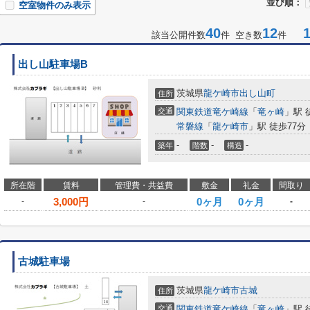
並び順：
空室物件のみ表示
40
12
1-
該当公開件数
件 空き数
件
出し山駐車場B
茨城県
龍ケ崎市
出し山町
住所
交通
関東鉄道竜ケ崎線
「
竜ヶ崎
」駅 徒
常磐線
「
龍ケ崎市
」駅 徒歩77分
-
-
-
築年
階数
構造
所在階
賃料
管理費・共益費
敷金
礼金
間取り
3,000
円
0ヶ月
0ヶ月
-
-
-
古城駐車場
茨城県
龍ケ崎市
古城
住所
交通
関東鉄道竜ケ崎線
「
竜ヶ崎
」駅 徒