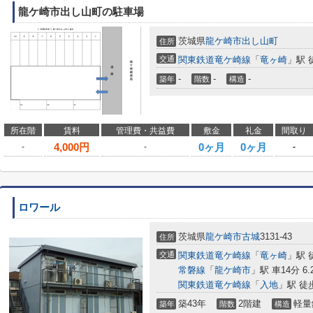
龍ケ崎市出し山町の駐車場
茨城県
龍ケ崎市
出し山町
住所
交通
関東鉄道竜ケ崎線
「
竜ヶ崎
」駅 
-
-
-
築年
階数
構造
所在階
賃料
管理費・共益費
敷金
礼金
間取り
4,000
円
0ヶ月
0ヶ月
-
-
-
ロワール
茨城県
龍ケ崎市
古城
3131-43
住所
交通
関東鉄道竜ケ崎線
「
竜ヶ崎
」駅 
常磐線
「
龍ケ崎市
」駅 車14分 6.
関東鉄道竜ケ崎線
「
入地
」駅 徒
築43年
2階建
軽量
築年
階数
構造