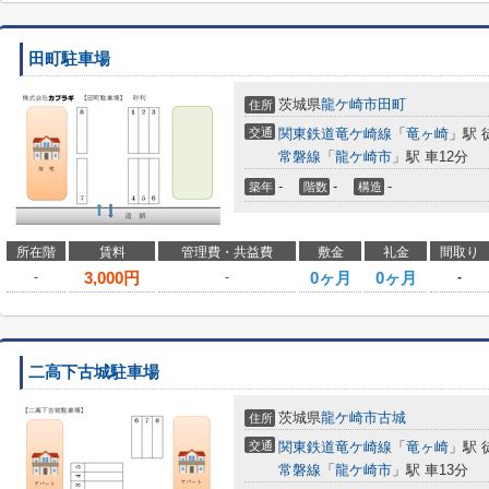
田町駐車場
茨城県
龍ケ崎市
田町
住所
交通
関東鉄道竜ケ崎線
「
竜ヶ崎
」駅 徒
常磐線
「
龍ケ崎市
」駅 車12分
-
-
-
築年
階数
構造
所在階
賃料
管理費・共益費
敷金
礼金
間取り
3,000
円
0ヶ月
0ヶ月
-
-
-
二高下古城駐車場
茨城県
龍ケ崎市
古城
住所
交通
関東鉄道竜ケ崎線
「
竜ヶ崎
」駅 徒
常磐線
「
龍ケ崎市
」駅 車13分