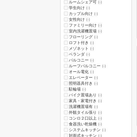
ルームシェア可
(-)
学生向け
(-)
カップル向け
(-)
女性向け
(-)
ファミリー向け
(-)
室内洗濯機置場
(-)
フローリング
(-)
ロフト付き
(-)
メゾネット
(-)
ベランダ
(-)
バルコニー
(-)
ルーフバルコニー
(-)
オール電化
(-)
エレベーター
(-)
照明器具付き
(-)
駐輪場
(-)
バイク置場あり
(-)
家具・家電付き
(-)
洗濯機置場有
(-)
外観タイル張り
(-)
コンロ２口以上
(-)
食器洗い乾燥機
(-)
システムキッチン
(-)
対面式キッチン
(-)