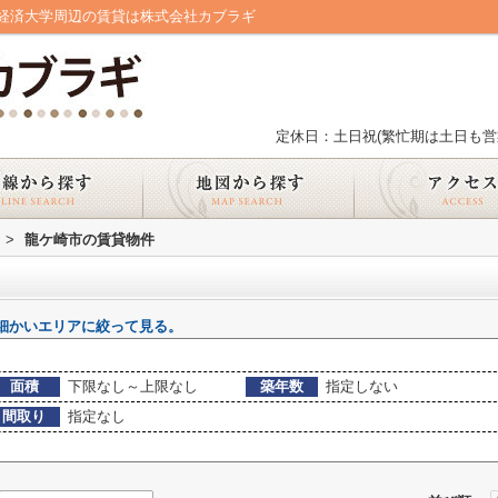
経済大学周辺の賃貸は株式会社カブラギ
定休日：土日祝(繁忙期は土日も営
>
龍ケ崎市の賃貸物件
細かいエリアに絞って見る。
面積
下限なし～上限なし
築年数
指定しない
間取り
指定なし