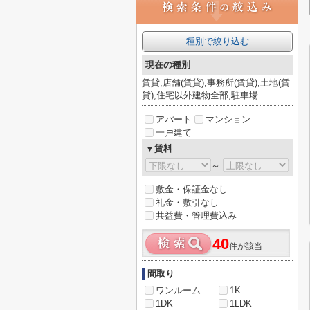
種別で絞り込む
現在の種別
賃貸,店舗(賃貸),事務所(賃貸),土地(賃
貸),住宅以外建物全部,駐車場
アパート
マンション
一戸建て
▼賃料
～
敷金・保証金なし
礼金・敷引なし
共益費・管理費込み
40
件が該当
間取り
ワンルーム
1K
1DK
1LDK