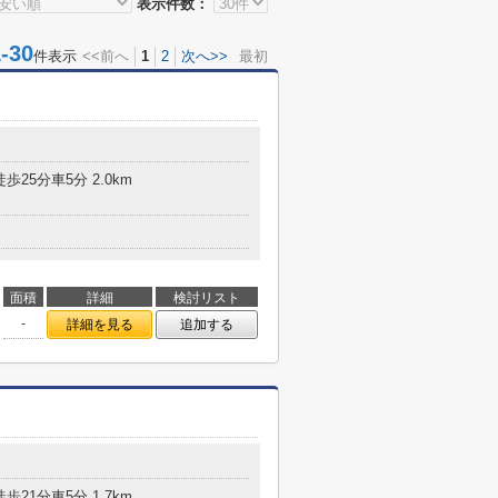
表示件数：
30
件表示
<<前へ
1
2
次へ>>
最初
歩25分車5分 2.0km
面積
詳細
検討リスト
-
詳細を見る
追加する
歩21分車5分 1.7km