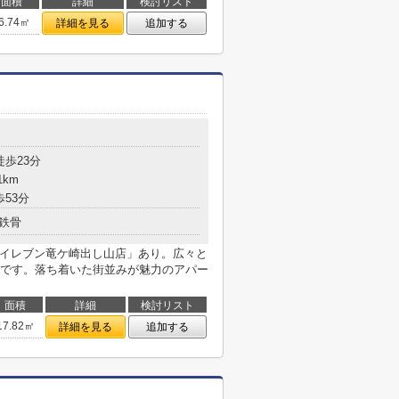
面積
詳細
検討リスト
6.74㎡
詳細を見る
追加する
徒歩23分
1km
歩53分
鉄骨
ンイレブン竜ケ崎出し山店」あり。広々と
です。落ち着いた街並みが魅力のアパー
面積
詳細
検討リスト
17.82㎡
詳細を見る
追加する