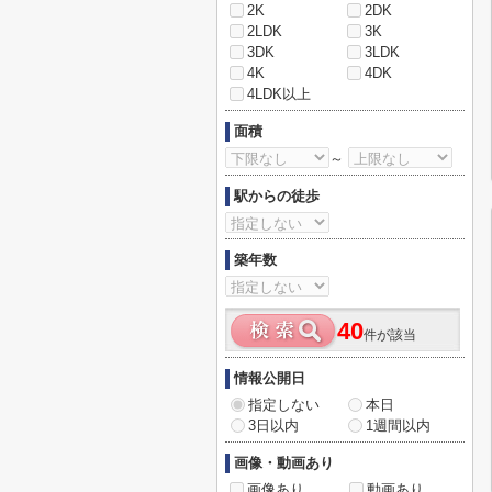
2K
2DK
2LDK
3K
3DK
3LDK
4K
4DK
4LDK以上
面積
～
駅からの徒歩
築年数
40
件が該当
情報公開日
指定しない
本日
3日以内
1週間以内
画像・動画あり
画像あり
動画あり