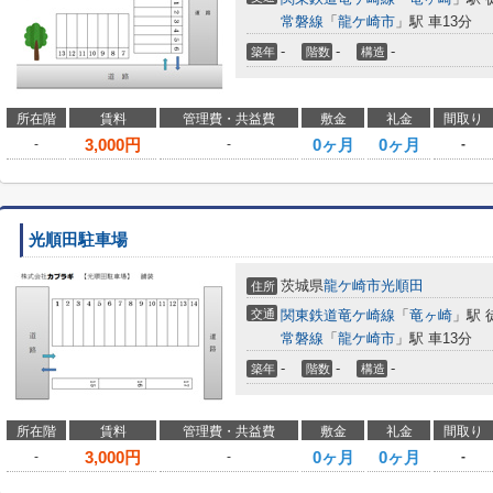
常磐線
「
龍ケ崎市
」駅 車13分
-
-
-
築年
階数
構造
所在階
賃料
管理費・共益費
敷金
礼金
間取り
3,000
円
0ヶ月
0ヶ月
-
-
-
光順田駐車場
茨城県
龍ケ崎市
光順田
住所
交通
関東鉄道竜ケ崎線
「
竜ヶ崎
」駅 徒
常磐線
「
龍ケ崎市
」駅 車13分
-
-
-
築年
階数
構造
所在階
賃料
管理費・共益費
敷金
礼金
間取り
3,000
円
0ヶ月
0ヶ月
-
-
-