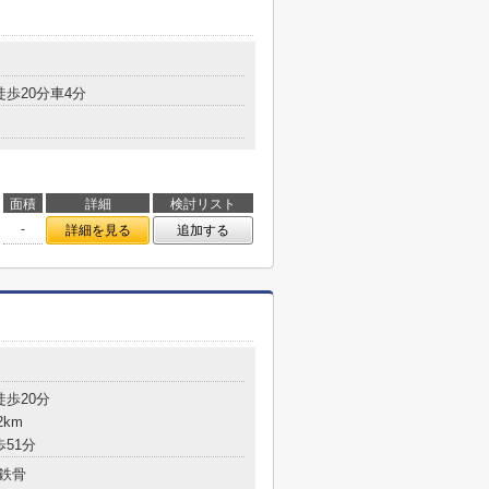
徒歩20分車4分
面積
詳細
検討リスト
-
詳細を見る
追加する
徒歩20分
2km
歩51分
鉄骨