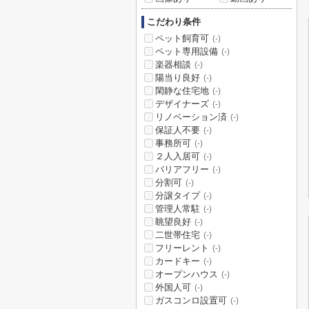
こだわり条件
ペット飼育可
(-)
ペット専用設備
(-)
楽器相談
(-)
陽当り良好
(-)
閑静な住宅地
(-)
デザイナーズ
(-)
リノベーション済
(-)
保証人不要
(-)
事務所可
(-)
２人入居可
(-)
バリアフリー
(-)
分割可
(-)
分譲タイプ
(-)
管理人常駐
(-)
眺望良好
(-)
二世帯住宅
(-)
フリーレント
(-)
カードキー
(-)
オープンハウス
(-)
外国人可
(-)
ガスコンロ設置可
(-)