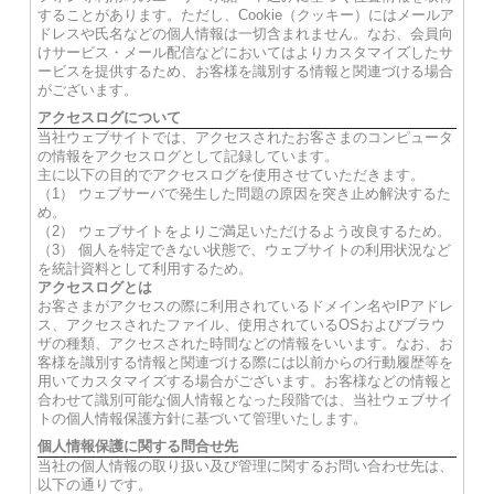
することがあります。ただし、Cookie（クッキー）にはメールア
ドレスや氏名などの個人情報は一切含まれません。なお、会員向
けサービス・メール配信などにおいてはよりカスタマイズしたサ
ービスを提供するため、お客様を識別する情報と関連づける場合
がございます。
アクセスログについて
当社ウェブサイトでは、アクセスされたお客さまのコンピュータ
の情報をアクセスログとして記録しています。
主に以下の目的でアクセスログを使用させていただきます。
（1） ウェブサーバで発生した問題の原因を突き止め解決するた
め。
（2） ウェブサイトをよりご満足いただけるよう改良するため。
（3） 個人を特定できない状態で、ウェブサイトの利用状況など
を統計資料として利用するため。
アクセスログとは
お客さまがアクセスの際に利用されているドメイン名やIPアドレ
ス、アクセスされたファイル、使用されているOSおよびブラウ
ザの種類、アクセスされた時間などの情報をいいます。なお、お
客様を識別する情報と関連づける際には以前からの行動履歴等を
用いてカスタマイズする場合がございます。お客様などの情報と
合わせて識別可能な個人情報となった段階では、当社ウェブサイ
トの個人情報保護方針に基づいて管理いたします。
個人情報保護に関する問合せ先
当社の個人情報の取り扱い及び管理に関するお問い合わせ先は、
以下の通りです。