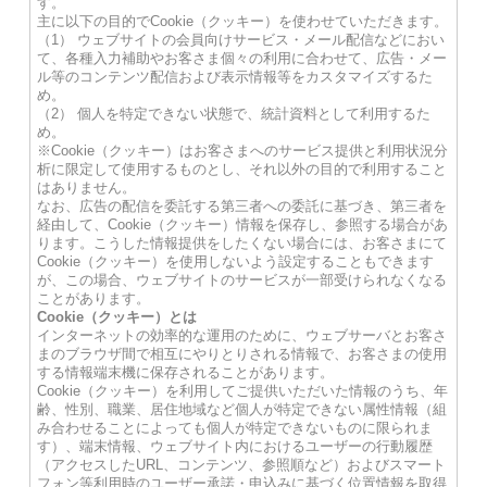
す。
主に以下の目的でCookie（クッキー）を使わせていただきます。
（1） ウェブサイトの会員向けサービス・メール配信などにおい
て、各種入力補助やお客さま個々の利用に合わせて、広告・メー
ル等のコンテンツ配信および表示情報等をカスタマイズするた
め。
（2） 個人を特定できない状態で、統計資料として利用するた
め。
※Cookie（クッキー）はお客さまへのサービス提供と利用状況分
析に限定して使用するものとし、それ以外の目的で利用すること
はありません。
なお、広告の配信を委託する第三者への委託に基づき、第三者を
経由して、Cookie（クッキー）情報を保存し、参照する場合があ
ります。こうした情報提供をしたくない場合には、お客さまにて
Cookie（クッキー）を使用しないよう設定することもできます
が、この場合、ウェブサイトのサービスが一部受けられなくなる
ことがあります。
Cookie（クッキー）とは
インターネットの効率的な運用のために、ウェブサーバとお客さ
まのブラウザ間で相互にやりとりされる情報で、お客さまの使用
する情報端末機に保存されることがあります。
Cookie（クッキー）を利用してご提供いただいた情報のうち、年
齢、性別、職業、居住地域など個人が特定できない属性情報（組
み合わせることによっても個人が特定できないものに限られま
す）、端末情報、ウェブサイト内におけるユーザーの行動履歴
（アクセスしたURL、コンテンツ、参照順など）およびスマート
フォン等利用時のユーザー承諾・申込みに基づく位置情報を取得