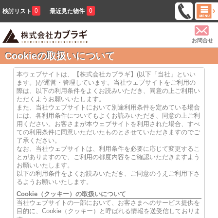
0
0
検討リスト
最近見た物件
お問合せ
Cookieの取扱いについて
本ウェブサイトは、【株式会社カブラギ】(以下「当社」といい
ます。)が運営・管理しています。当社ウェブサイトをご利用の
際は、以下の利用条件をよくお読みいただき、同意の上ご利用い
ただくようお願いいたします。
また、当社ウェブサイトにおいて別途利用条件を定めている場合
には、各利用条件についてもよくお読みいただき、同意の上ご利
用ください。お客さまが本ウェブサイトを利用された場合、すべ
ての利用条件に同意いただいたものとさせていただきますのでご
了承ください。
なお、当社ウェブサイトは、利用条件を必要に応じて変更するこ
とがありますので、ご利用の都度内容をご確認いただきますよう
お願いいたします。
以下の利用条件をよくお読みいただき、ご同意のうえご利用下さ
るようお願いいたします。
Cookie（クッキー）の取扱いについて
当社ウェブサイトの一部において、お客さまへのサービス提供を
目的に、Cookie（クッキー）と呼ばれる情報を送受信しておりま