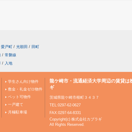
愛戸町
/
光順田
/
田町
線
/
常磐線
市
/
入地
龍ケ崎市・流通経済大学周辺の賃貸は
学生さん向け物件
ギ
敷金・礼金ゼロ物件
ペット可物件
茨城県龍ケ崎市根町３４３７
一戸建て
TEL:0297-62-0627
月極駐車場
FAX:0297-64-8331
Copyright(c) 株式会社カブラギ
All Rights Reserved.