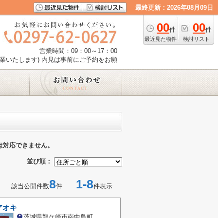
最終更新：2026年08月09日
00
00
件
件
最近見た物件
検討リスト
営業時間：09：00～17：00
業いたします) 内見は事前にご予約をお願
は対応できません。
並び順：
8
1-8
該当公開件数
件
件表示
アオキ
茨城県龍ケ崎市南中島町