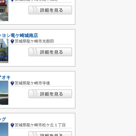
キヨシ竜ケ崎城南店
茨城県龍ケ崎市光順田
アオキ
茨城県龍ケ崎市寺後
ッグ
茨城県龍ケ崎市松ケ丘１丁目