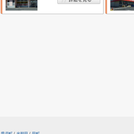
愛戸町
/
光順田
/
田町