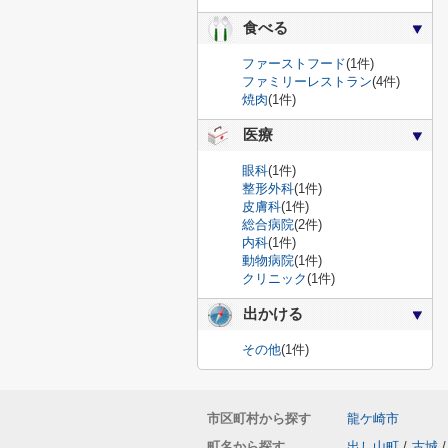
食べる
ファーストフード
(1件)
ファミリーレストラン
(4件)
焼肉
(1件)
医療
眼科
(1件)
整形外科
(1件)
皮膚科
(1件)
総合病院
(2件)
内科
(1件)
動物病院
(1件)
クリニック
(1件)
出かける
その他
(1件)
市区町村から探す
龍ケ崎市
町名から探す
出し山町
/
古城
/