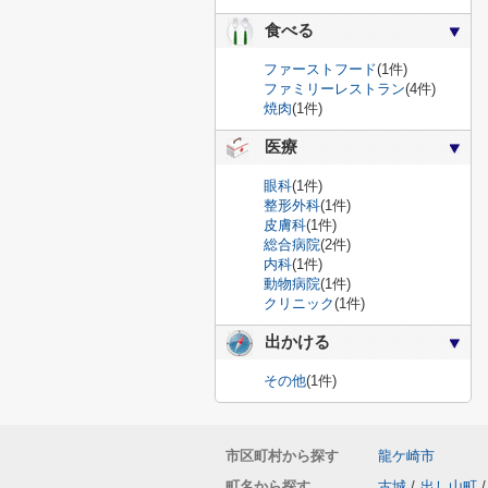
食べる
ファーストフード
(1件)
ファミリーレストラン
(4件)
焼肉
(1件)
医療
眼科
(1件)
整形外科
(1件)
皮膚科
(1件)
総合病院
(2件)
内科
(1件)
動物病院
(1件)
クリニック
(1件)
出かける
その他
(1件)
市区町村から探す
龍ケ崎市
町名から探す
古城
/
出し山町
/