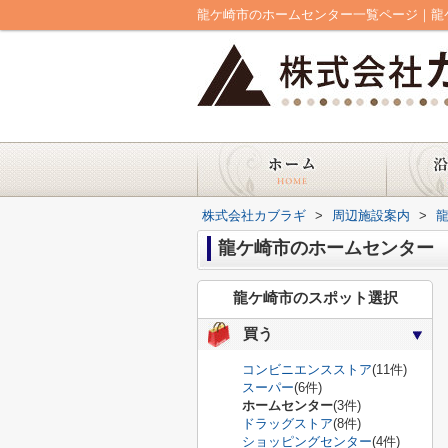
龍ケ崎市のホームセンター一覧ページ｜龍
株式会社カブラギ
>
周辺施設案内
>
龍ケ崎市のホームセンター
龍ケ崎市のスポット選択
買う
コンビニエンスストア
(11件)
スーパー
(6件)
ホームセンター
(3件)
ドラッグストア
(8件)
ショッピングセンター
(4件)