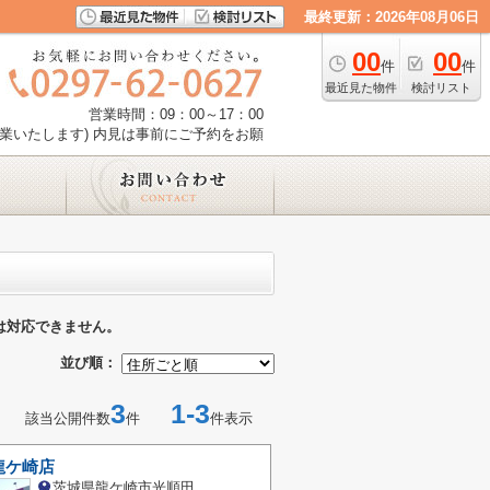
最終更新：2026年08月06日
00
00
件
件
最近見た物件
検討リスト
営業時間：09：00～17：00
業いたします) 内見は事前にご予約をお願
は対応できません。
並び順：
3
1-3
該当公開件数
件
件表示
龍ケ崎店
茨城県龍ケ崎市光順田