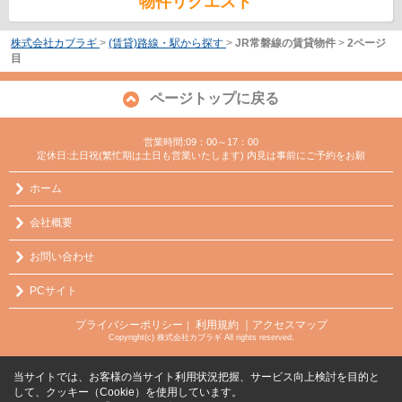
物件リクエスト
株式会社カブラギ
>
(賃貸)路線・駅から探す
>
JR常磐線の賃貸物件
>
2ページ
目
ページトップに戻る
営業時間:09：00～17：00
定休日:土日祝(繁忙期は土日も営業いたします) 内見は事前にご予約をお願
ホーム
会社概要
お問い合わせ
PCサイト
プライバシーポリシー
利用規約
｜アクセスマップ
｜
Copyright(c) 株式会社カブラギ All rights reserved.
当サイトでは、お客様の当サイト利用状況把握、サービス向上検討を目的と
して、クッキー（Cookie）を使用しています。