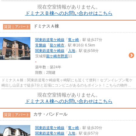
情報を集めたい方は当社スタ...
現在空室情報がありません。
ドミナスＢ棟へのお問い合わせはこちら
ドミナスＡ棟
賃貸｜アパート
関東鉄道竜ケ崎線
「
竜ヶ崎
」駅 徒歩27分
常磐線
「
龍ケ崎市
」駅 車16分 6.5km
関東鉄道竜ケ崎線
「
入地
」駅 徒歩58分
茨城県
龍ケ崎市
野原
11
-
築年数：築24年
階数：2階建
ドミナスＡ棟：関東鉄道竜ケ崎線竜ヶ崎駅にも近くて便利！セブンイレブン竜ケ
崎出し山店まで徒歩7分と近場にコンビニがあるのもポイント！こちらの物件は
アパートです！自走式駐車場が...
現在空室情報がありません。
ドミナスＡ棟へのお問い合わせはこちら
カサ・パンドール
賃貸｜アパート
関東鉄道竜ケ崎線
「
竜ヶ崎
」駅 徒歩20分
関東鉄道竜ケ崎線
「
入地
」駅 徒歩57分