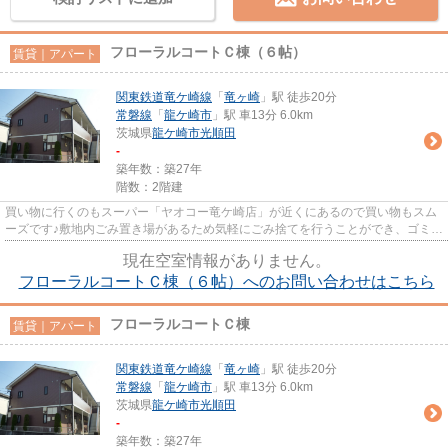
フローラルコートＣ棟（６帖）
賃貸｜アパート
関東鉄道竜ケ崎線
「
竜ヶ崎
」駅 徒歩20分
常磐線
「
龍ケ崎市
」駅 車13分 6.0km
茨城県
龍ケ崎市
光順田
-
築年数：築27年
階数：2階建
買い物に行くのもスーパー「ヤオコー竜ケ崎店」が近くにあるので買い物もスム
ーズです♪敷地内ごみ置き場があるため気軽にごみ捨てを行うことができ、ゴミの
多い時も安心です。周辺環境...
現在空室情報がありません。
フローラルコートＣ棟（６帖）へのお問い合わせはこちら
フローラルコートＣ棟
賃貸｜アパート
関東鉄道竜ケ崎線
「
竜ヶ崎
」駅 徒歩20分
常磐線
「
龍ケ崎市
」駅 車13分 6.0km
茨城県
龍ケ崎市
光順田
-
築年数：築27年