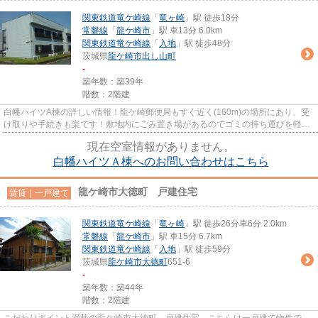
関東鉄道竜ケ崎線
「
竜ヶ崎
」駅 徒歩18分
常磐線
「
龍ケ崎市
」駅 車13分 6.0km
関東鉄道竜ケ崎線
「
入地
」駅 徒歩48分
茨城県
龍ケ崎市
出し山町
-
築年数：築39年
階数：2階建
白幡ハイツA棟の詳しい情報！龍ケ崎郵便局もすぐ近く(160m)の場所にあり、受
け取りや手続きも楽です！敷地内にごみ置き場があるのでゴミの持ち運びを軽減
させることができます！使い勝...
現在空室情報がありません。
白幡ハイツＡ棟へのお問い合わせはこちら
龍ケ崎市大徳町 戸建住宅
賃貸｜一戸建て
関東鉄道竜ケ崎線
「
竜ヶ崎
」駅 徒歩26分車6分 2.0km
常磐線
「
龍ケ崎市
」駅 車15分 6.7km
関東鉄道竜ケ崎線
「
入地
」駅 徒歩59分
茨城県
龍ケ崎市
大徳町
651-6
-
築年数：築44年
階数：2階建
こだわりポイント満載の龍ケ崎市大徳町 戸建住宅。こちらは一戸建て物件で