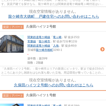
す。賃貸戸建てを探すなら、龍ケ崎市または関東鉄道竜ケ崎線竜ヶ崎付近はいか
がでしょうか。数多くの物件情...
現在空室情報がありません。
龍ケ崎市大徳町 戸建住宅へのお問い合わせはこちら
久保田ハイツ２号館
賃貸｜アパート
関東鉄道竜ケ崎線
「
竜ヶ崎
」駅 徒歩15分
常磐線
「
龍ケ崎市
」駅 徒歩72分車12分
関東鉄道竜ケ崎線
「
入地
」駅 徒歩46分
茨城県
龍ケ崎市
根町
3290-1
-
築年数：築28年
階数：2階建
「久保田ハイツ２号館」：龍ケ崎市エリアの新居にピッタリ。駅まで徒歩15分の
ところにあり少し雑踏をはなれ落ち着いた立地。周辺環境が整っていることの多
い、充実のアパート物件。龍...
現在空室情報がありません。
久保田ハイツ２号館へのお問い合わせはこちら
久保田ハイツ１号館
賃貸｜アパート
関東鉄道竜ケ崎線
「
竜ヶ崎
」駅 徒歩18分