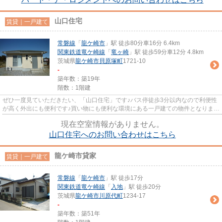
山口住宅
賃貸｜一戸建て
常磐線
「
龍ケ崎市
」駅 徒歩80分車16分 6.4km
関東鉄道竜ケ崎線
「
竜ヶ崎
」駅 徒歩59分車12分 4.8km
茨城県
龍ケ崎市
貝原塚町
1721-10
-
築年数：築19年
階数：1階建
ぜひ一度見ていただきたい、「山口住宅」です♪バス停徒歩3分以内なので利便性
が高く外出にも便利です♪買い物にも便利な環境にある一戸建ての物件となりま
す。駐車場を備えている物件で...
現在空室情報がありません。
山口住宅へのお問い合わせはこちら
龍ケ崎市貸家
賃貸｜一戸建て
常磐線
「
龍ケ崎市
」駅 徒歩17分
関東鉄道竜ケ崎線
「
入地
」駅 徒歩20分
茨城県
龍ケ崎市
川原代町
1234-17
-
築年数：築51年