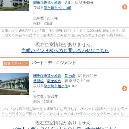
関東鉄道竜ケ崎線
「
入地
」駅 徒歩48分
茨城県
龍ケ崎市
出し山町
-
築年数：築39年
階数：2階建
白幡ハイツB棟の詳しい情報！龍ケ崎郵便局もすぐ近く(160m)の場所にあり、受
け取りや手続きも楽です！敷地内にごみ置き場があるのでゴミの持ち運びを軽減
させることができます！使い勝...
現在空室情報がありません。
白幡ハイツＢ棟へのお問い合わせはこちら
バート・デ・ロジメント
賃貸｜アパート
関東鉄道竜ケ崎線
「
竜ヶ崎
」駅 徒歩24分
常磐線
「
龍ケ崎市
」駅 車15分 6.0km
茨城県
龍ケ崎市
柏ケ作
818-2
-
築年数：築31年
階数：2階建
いつでも快適空間を味わえる通風良好な気持ちよいアパート♪陽当たりがよく広々
とした開放的な空間のリビングがおすすめです♪外壁のシックなグリーンがおしゃ
れなアパートです。住まい...
現在空室情報がありません。
バート・デ・ロジメントへのお問い合わせはこちら