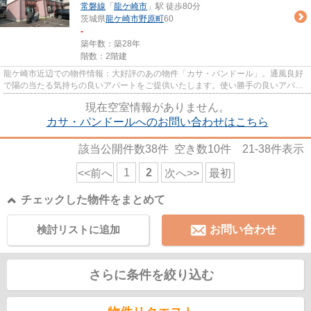
常磐線
「
龍ケ崎市
」駅 徒歩80分
茨城県
龍ケ崎市
野原町
60
-
築年数：築28年
階数：2階建
龍ケ崎市近辺での物件情報：大好評のあの物件「カサ・パンドール」。通風良好
で陽の当たる気持ちの良いアパートをご提供いたします。使い勝手の良いアパー
トでイチオシの物件です♪当社...
現在空室情報がありません。
カサ・パンドールへのお問い合わせはこちら
該当公開件数
38
件 空き数
10
件
21-38
件表示
1
2
<<前へ
次へ>>
最初
チェックした物件をまとめて
検討リストに追加
お問い合わせ
さらに条件を絞り込む