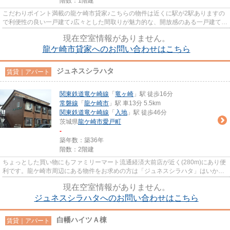
階数：1階建
こだわりポイント満載の龍ケ崎市貸家♪こちらの物件は近くに駅が2駅ありますの
で利便性の良い一戸建て♪広々とした間取りが魅力的な、開放感のある一戸建ての
物件です♪龍ケ崎市や常磐線...
現在空室情報がありません。
龍ケ崎市貸家へのお問い合わせはこちら
ジュネスシラハタ
賃貸｜アパート
関東鉄道竜ケ崎線
「
竜ヶ崎
」駅 徒歩16分
常磐線
「
龍ケ崎市
」駅 車13分 5.5km
関東鉄道竜ケ崎線
「
入地
」駅 徒歩46分
茨城県
龍ケ崎市
愛戸町
-
築年数：築36年
階数：2階建
ちょっとした買い物にもファミリーマート流通経済大前店が近く(280m)にあり便
利です。龍ケ崎市周辺にある物件をお求めの方は「ジュネスシラハタ」はいかが
でしょうか。快適な住み心地...
現在空室情報がありません。
ジュネスシラハタへのお問い合わせはこちら
白幡ハイツＡ棟
賃貸｜アパート