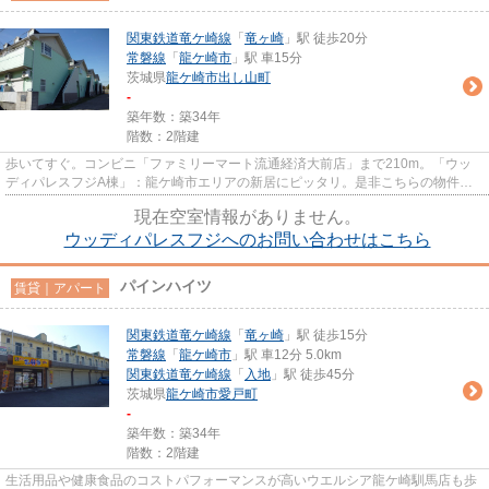
関東鉄道竜ケ崎線
「
竜ヶ崎
」駅 徒歩20分
常磐線
「
龍ケ崎市
」駅 車15分
茨城県
龍ケ崎市
出し山町
-
築年数：築34年
階数：2階建
歩いてすぐ。コンビニ「ファミリーマート流通経済大前店」まで210m。「ウッ
ディパレスフジA棟」：龍ケ崎市エリアの新居にピッタリ。是非こちらの物件も
ご検討ください。木造の物件。使...
現在空室情報がありません。
ウッディパレスフジへのお問い合わせはこちら
パインハイツ
賃貸｜アパート
関東鉄道竜ケ崎線
「
竜ヶ崎
」駅 徒歩15分
常磐線
「
龍ケ崎市
」駅 車12分 5.0km
関東鉄道竜ケ崎線
「
入地
」駅 徒歩45分
茨城県
龍ケ崎市
愛戸町
-
築年数：築34年
階数：2階建
生活用品や健康食品のコストパフォーマンスが高いウエルシア龍ケ崎馴馬店も歩