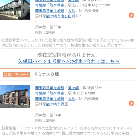
常磐線
「
龍ケ崎市
」駅 徒歩73分車14分 5.5km
関東鉄道竜ケ崎線
「
入地
」駅 徒歩48分
茨城県
龍ケ崎市
出し山町
186
-
築年数：築29年
階数：2階建
軽量鉄骨造りのしっかりした建物で耐久性や耐震性の面でも安心です♪こちらの物
件は設備にもこだわったお部屋ですので、快適な生活が送れると思います。
現在空室情報がありません。
久保田ハイツ１号館へのお問い合わせはこちら
ドミナスＢ棟
賃貸｜アパート
関東鉄道竜ケ崎線
「
竜ヶ崎
」駅 徒歩27分
常磐線
「
龍ケ崎市
」駅 車16分 6.5km
関東鉄道竜ケ崎線
「
入地
」駅 徒歩58分
茨城県
龍ケ崎市
野原
11
-
築年数：築24年
階数：2階建
新着情報：ドミナスＢ棟の空室情報ならコチラ♪お車をお持ちの方にオススメの、
自走式駐車場を利用できる物件です♪最上階の物件です♪できるだけ早めに不動産