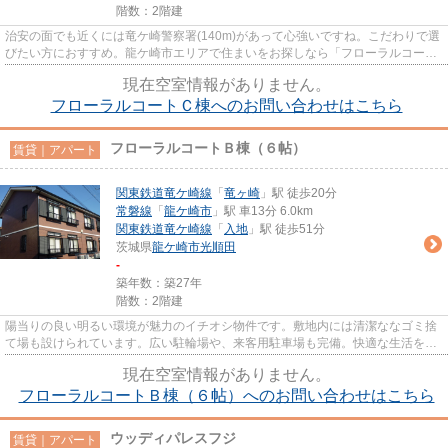
階数：2階建
治安の面でも近くには竜ケ崎警察署(140m)があって心強いですね。こだわりで選
びたい方におすすめ。龍ケ崎市エリアで住まいをお探しなら「フローラルコート
Ｃ棟」。設備も充実していて...
現在空室情報がありません。
フローラルコートＣ棟へのお問い合わせはこちら
フローラルコートＢ棟（６帖）
賃貸｜アパート
関東鉄道竜ケ崎線
「
竜ヶ崎
」駅 徒歩20分
常磐線
「
龍ケ崎市
」駅 車13分 6.0km
関東鉄道竜ケ崎線
「
入地
」駅 徒歩51分
茨城県
龍ケ崎市
光順田
-
築年数：築27年
階数：2階建
陽当りの良い明るい環境が魅力のイチオシ物件です。敷地内には清潔ななゴミ捨
て場も設けられています。広い駐輪場や、来客用駐車場も完備。快適な生活を叶
える「フローラルコートB棟」...
現在空室情報がありません。
フローラルコートＢ棟（６帖）へのお問い合わせはこちら
ウッディパレスフジ
賃貸｜アパート