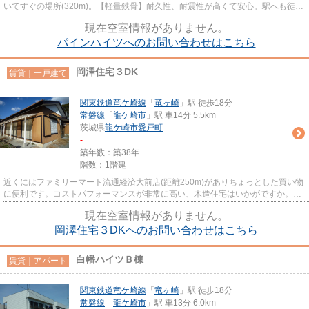
いてすぐの場所(320m)。【軽量鉄骨】耐久性、耐震性が高くて安心。駅へも徒歩
15分と、歩いてのアクセスも...
現在空室情報がありません。
パインハイツへのお問い合わせはこちら
岡澤住宅３DK
賃貸｜一戸建て
関東鉄道竜ケ崎線
「
竜ヶ崎
」駅 徒歩18分
常磐線
「
龍ケ崎市
」駅 車14分 5.5km
茨城県
龍ケ崎市
愛戸町
-
築年数：築38年
階数：1階建
近くにはファミリーマート流通経済大前店(距離250m)がありちょっとした買い物
に便利です。コストパフォーマンスが非常に高い、木造住宅はいかがですか。落
ち着きのある住宅街に位置す...
現在空室情報がありません。
岡澤住宅３DKへのお問い合わせはこちら
白幡ハイツＢ棟
賃貸｜アパート
関東鉄道竜ケ崎線
「
竜ヶ崎
」駅 徒歩18分
常磐線
「
龍ケ崎市
」駅 車13分 6.0km