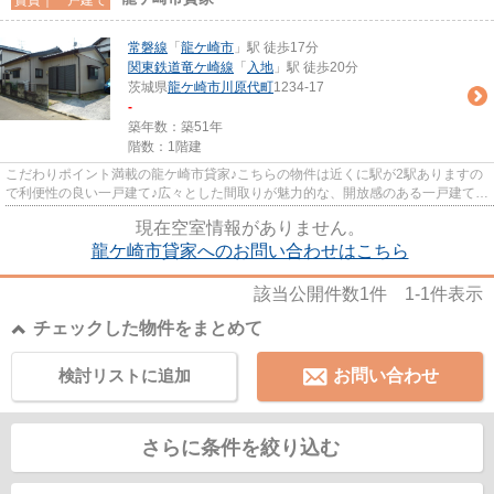
常磐線
「
龍ケ崎市
」駅 徒歩17分
関東鉄道竜ケ崎線
「
入地
」駅 徒歩20分
茨城県
龍ケ崎市
川原代町
1234-17
-
築年数：築51年
階数：1階建
こだわりポイント満載の龍ケ崎市貸家♪こちらの物件は近くに駅が2駅ありますの
で利便性の良い一戸建て♪広々とした間取りが魅力的な、開放感のある一戸建ての
物件です♪龍ケ崎市や常磐線...
現在空室情報がありません。
龍ケ崎市貸家へのお問い合わせはこちら
該当公開件数
1
件
1-1
件表示
チェックした物件をまとめて
検討リストに追加
お問い合わせ
さらに条件を絞り込む