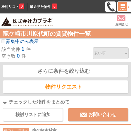
0
0
検討リスト
最近見た物件
お問合せ
龍ケ崎市川原代町の賃貸物件一覧
募集中のみ表示
1
該当物件
件
0
空き数
件
さらに条件を絞り込む
物件リクエスト
チェックした物件をまとめて
検討リストに追加
お問い合わせ
龍ケ崎市貸家
賃貸｜一戸建て