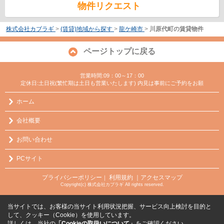
物件リクエスト
株式会社カブラギ
>
(賃貸)地域から探す
>
龍ケ崎市
>
川原代町の賃貸物件
ページトップに戻る
営業時間:09：00～17：00
定休日:土日祝(繁忙期は土日も営業いたします) 内見は事前にご予約をお願
ホーム
会社概要
お問い合わせ
PCサイト
プライバシーポリシー
利用規約
｜アクセスマップ
｜
Copyright(c) 株式会社カブラギ All rights reserved.
当サイトでは、お客様の当サイト利用状況把握、サービス向上検討を目的と
して、クッキー（Cookie）を使用しています。
詳しくは、当社の
「Cookieの取扱いについて」
をご確認ください。