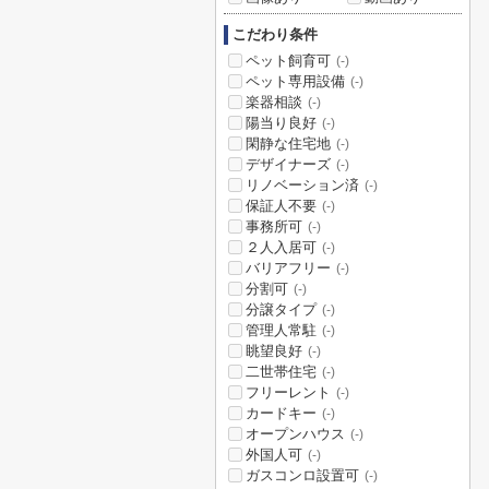
こだわり条件
ペット飼育可
(-)
ペット専用設備
(-)
楽器相談
(-)
陽当り良好
(-)
閑静な住宅地
(-)
デザイナーズ
(-)
リノベーション済
(-)
保証人不要
(-)
事務所可
(-)
２人入居可
(-)
バリアフリー
(-)
分割可
(-)
分譲タイプ
(-)
管理人常駐
(-)
眺望良好
(-)
二世帯住宅
(-)
フリーレント
(-)
カードキー
(-)
オープンハウス
(-)
外国人可
(-)
ガスコンロ設置可
(-)