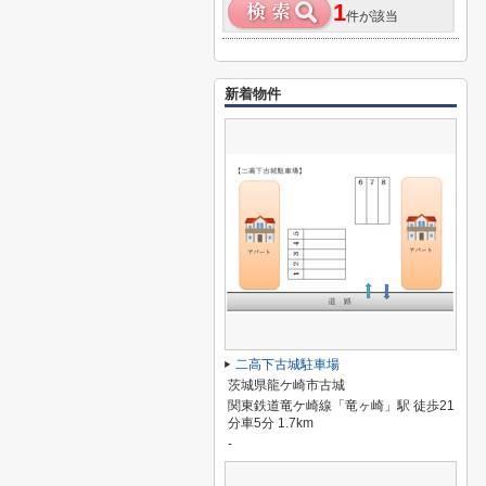
1
件が該当
新着物件
二高下古城駐車場
茨城県龍ケ崎市古城
関東鉄道竜ケ崎線「竜ヶ崎」駅 徒歩21
分車5分 1.7km
-