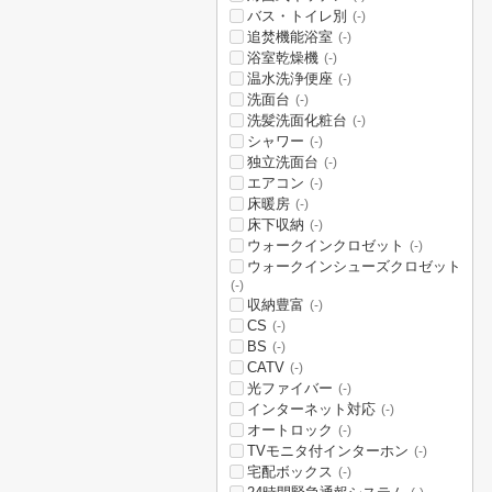
バス・トイレ別
(-)
追焚機能浴室
(-)
浴室乾燥機
(-)
温水洗浄便座
(-)
洗面台
(-)
洗髪洗面化粧台
(-)
シャワー
(-)
独立洗面台
(-)
エアコン
(-)
床暖房
(-)
床下収納
(-)
ウォークインクロゼット
(-)
ウォークインシューズクロゼット
(-)
収納豊富
(-)
CS
(-)
BS
(-)
CATV
(-)
光ファイバー
(-)
インターネット対応
(-)
オートロック
(-)
TVモニタ付インターホン
(-)
宅配ボックス
(-)