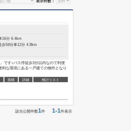
表示件数：
16分 6.4km
歩59分車12分 4.8km
」です♪バス停徒歩3分以内なので利便
便利な環境にある一戸建ての物件となり
面積
詳細
検討リスト
1
1-1
該当公開件数
件
件表示