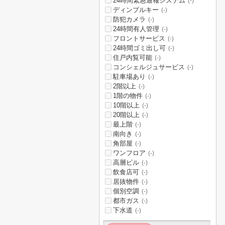
24時間緊急通報システム
(-)
ディンプルキー
(-)
防犯カメラ
(-)
24時間有人管理
(-)
フロントサービス
(-)
24時間ゴミ出し可
(-)
住戸内覧可能
(-)
コンシェルジュサービス
(-)
駐車場あり
(-)
2階以上
(-)
1階の物件
(-)
10階以上
(-)
20階以上
(-)
最上階
(-)
南向き
(-)
角部屋
(-)
ワンフロア
(-)
高層ビル
(-)
飲食店可
(-)
居抜物件
(-)
個別空調
(-)
都市ガス
(-)
下水道
(-)