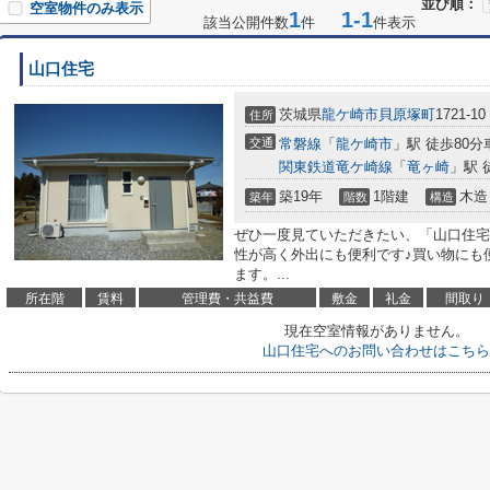
並び順：
空室物件のみ表示
1
1-1
該当公開件数
件
件表示
山口住宅
茨城県
龍ケ崎市
貝原塚町
1721-10
住所
交通
常磐線
「
龍ケ崎市
」駅 徒歩80分車
関東鉄道竜ケ崎線
「
竜ヶ崎
」駅 徒
築19年
1階建
木造
築年
階数
構造
ぜひ一度見ていただきたい、「山口住宅
性が高く外出にも便利です♪買い物にも
ます。...
所在階
賃料
管理費・共益費
敷金
礼金
間取り
現在空室情報がありません。
山口住宅へのお問い合わせはこちら