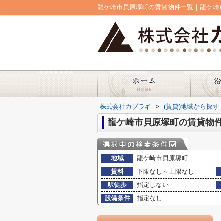
龍ケ崎市貝原塚町の賃貸物件一覧｜龍ケ崎
株式会社カブラギ
>
(賃貸)地域から探す
龍ケ崎市貝原塚町の賃貸物
地域
龍ケ崎市貝原塚町
賃料
下限なし～上限なし
駅徒歩
指定しない
設備条件
指定なし