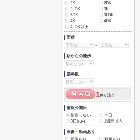
2K
2DK
2LDK
3K
3DK
3LDK
4K
4DK
4LDK以上
面積
～
駅からの徒歩
築年数
1
件が該当
情報公開日
指定しない
本日
3日以内
1週間以内
画像・動画あり
画像あり
動画あり