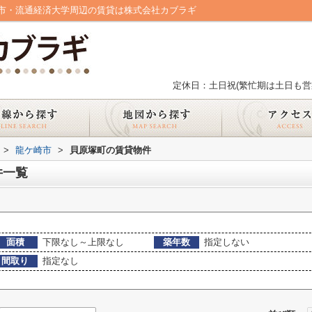
市・流通経済大学周辺の賃貸は株式会社カブラギ
定休日：土日祝(繁忙期は土日も営
>
龍ケ崎市
>
貝原塚町の賃貸物件
件一覧
面積
下限なし～上限なし
築年数
指定しない
間取り
指定なし