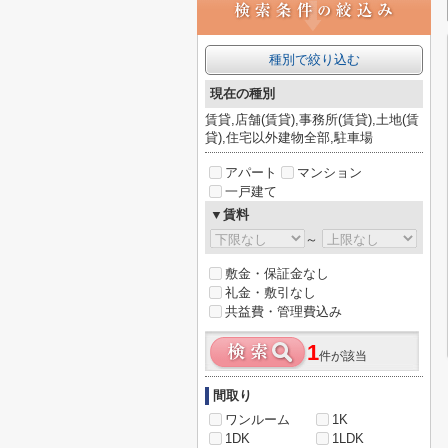
種別で絞り込む
現在の種別
賃貸,店舗(賃貸),事務所(賃貸),土地(賃
貸),住宅以外建物全部,駐車場
アパート
マンション
一戸建て
▼賃料
～
敷金・保証金なし
礼金・敷引なし
共益費・管理費込み
1
件が該当
間取り
ワンルーム
1K
1DK
1LDK