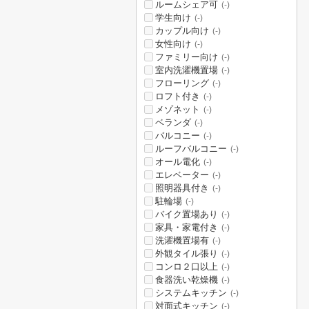
ルームシェア可
(-)
学生向け
(-)
カップル向け
(-)
女性向け
(-)
ファミリー向け
(-)
室内洗濯機置場
(-)
フローリング
(-)
ロフト付き
(-)
メゾネット
(-)
ベランダ
(-)
バルコニー
(-)
ルーフバルコニー
(-)
オール電化
(-)
エレベーター
(-)
照明器具付き
(-)
駐輪場
(-)
バイク置場あり
(-)
家具・家電付き
(-)
洗濯機置場有
(-)
外観タイル張り
(-)
コンロ２口以上
(-)
食器洗い乾燥機
(-)
システムキッチン
(-)
対面式キッチン
(-)