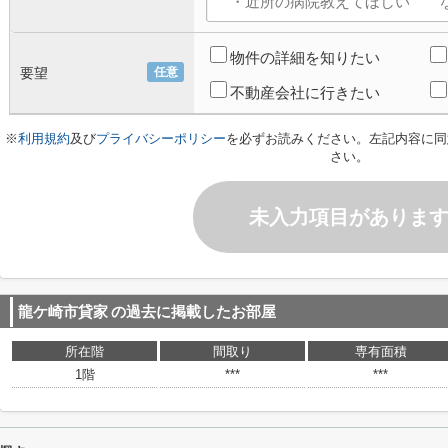
物件の詳細を知りたい
要望
任意
不動産会社に行きたい
※
利用規約
及び
プライバシーポリシー
を必ずお読みください。左記内容に同
さい。
未入力項目がありま
龍ケ崎市貸家
の過去に掲載したお部屋
所在階
間取り
専有面積
1階
***
***