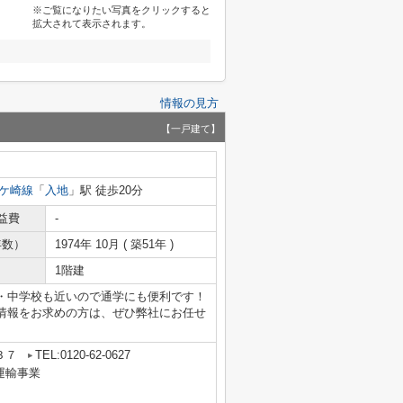
※ご覧になりたい写真をクリックすると
拡大されて表示されます。
情報の見方
【一戸建て】
ケ崎線
「
入地
」駅 徒歩20分
益費
-
年数）
1974年 10月 ( 築51年 )
1階建
・中学校も近いので通学にも便利です！
情報をお求めの方は、ぜひ弊社にお任せ
３７
TEL:0120-62-0627
車運輸事業