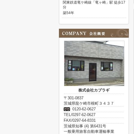
関東鉄道竜ケ崎線「竜ヶ崎」駅 徒歩17
分
築54年
株式会社カブラギ
〒301-0837
茨城県龍ケ崎市根町３４３７
0120-62-0627
TEL/0297-62-0627
FAX/0297-64-8331
茨城県知事 (4) 第6431号
一般乗用旅客自動車運輸事業