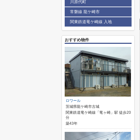
川原代町
常磐線 龍ケ崎市
関東鉄道竜ケ崎線 入地
おすすめ物件
ロワール
茨城県龍ケ崎市古城
関東鉄道竜ケ崎線「竜ヶ崎」駅 徒歩20
分
築43年