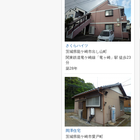
さくらハイツ
茨城県龍ケ崎市出し山町
関東鉄道竜ケ崎線「竜ヶ崎」駅 徒歩23
分
築28年
岡澤住宅
茨城県龍ケ崎市愛戸町