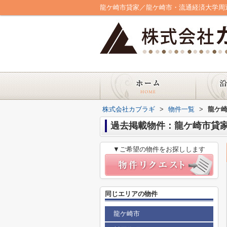
龍ケ崎市貸家／龍ケ崎市・流通経済大学周
株式会社カブラギ
>
物件一覧
>
龍ケ
過去掲載物件：龍ケ崎市貸
▼ご希望の物件をお探しします
同じエリアの物件
龍ケ崎市