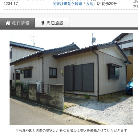
1
1234-17
関東鉄道竜ケ崎線
「
入地
」駅 徒歩20分
木
物件情報
周辺施設
※写真や図と実際の現状とが異なる場合は現状を優先させていただきます