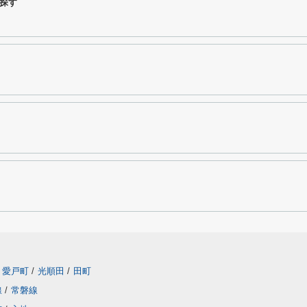
探す
愛戸町
/
光順田
/
田町
線
/
常磐線