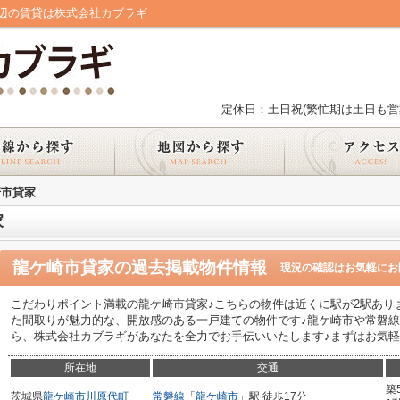
辺の賃貸は株式会社カブラギ
定休日：土日祝(繁忙期は土日も営
崎市貸家
家
龍ケ崎市貸家
の過去掲載物件情報
現況の確認はお気軽にお
こだわりポイント満載の龍ケ崎市貸家♪こちらの物件は近くに駅が2駅あり
た間取りが魅力的な、開放感のある一戸建ての物件です♪龍ケ崎市や常磐
ら、株式会社カブラギがあなたを全力でお手伝いいたします♪まずはお気
所在地
交通
築
茨城県
龍ケ崎市
川原代町
常磐線
「
龍ケ崎市
」駅 徒歩17分