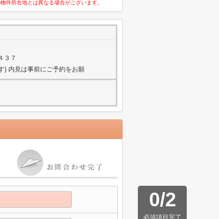
の物件所在地とは異なる場合がございます。
４３７
ます) 内見は事前にご予約をお願
0
/
2
必須項目完了