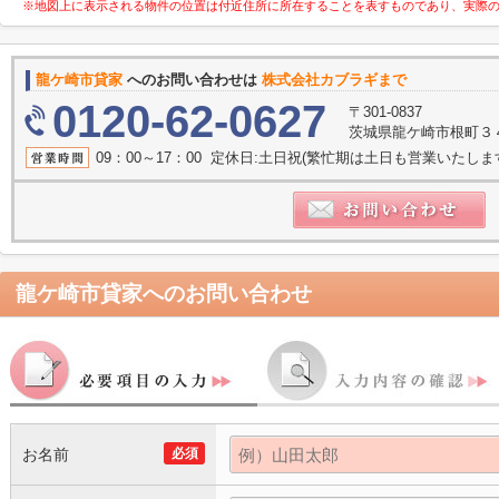
※地図上に表示される物件の位置は付近住所に所在することを表すものであり、実際
龍ケ崎市貸家
へのお問い合わせは
株式会社カブラギまで
0120-62-0627
〒301-0837
茨城県龍ケ崎市根町３
09：00～17：00 定休日:土日祝(繁忙期は土日も営業いたし
龍ケ崎市貸家
へのお問い合わせ
お名前
必須