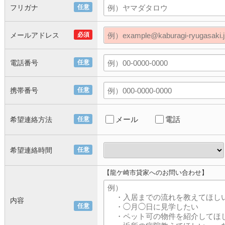
フリガナ
任意
メールアドレス
必須
電話番号
任意
携帯番号
任意
メール
電話
希望連絡方法
任意
希望連絡時間
任意
【龍ケ崎市貸家へのお問い合わせ】
内容
任意