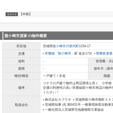
【外観】
コメント
龍ケ崎市貸家
の物件概要
所在地
茨城県
龍ケ崎市
川原代町
1234-17
常磐線
「
龍ケ崎市
」駅 徒歩17分
関東鉄道竜
交通
賃料
-
管理費・共
面積
-
築年月（築
種別/構造
一戸建て / 木造
階建
コチラの戸建て物件は周辺環境も良く、小学校
備考
交通の利便性の高い常磐線龍ケ崎市周辺の物件
ください！
株式会社カブラギ
茨城県龍ケ崎市根町３４
茨城県知事 (4) 第6431号 一般乗用旅客自動
取扱会社
一般社団法人茨城県宅地建物取引業協会