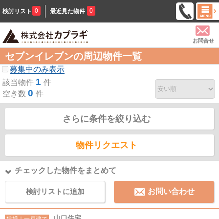
0
0
検討リスト
最近見た物件
お問合せ
セブンイレブンの周辺物件一覧
募集中のみ表示
1
該当物件
件
0
空き数
件
さらに条件を絞り込む
物件リクエスト
チェックした物件をまとめて
検討リストに追加
お問い合わせ
山口住宅
賃貸｜一戸建て