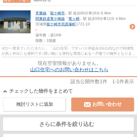
常磐線
「
龍ケ崎市
」駅 徒歩80分車16分 6.4km
関東鉄道竜ケ崎線
「
竜ヶ崎
」駅 徒歩59分車12分 4.8km
茨城県
龍ケ崎市
貝原塚町
1721-10
-
築年数：築19年
階数：1階建
ぜひ一度見ていただきたい、「山口住宅」です♪バス停徒歩3分以内なので利便性
が高く外出にも便利です♪買い物にも便利な環境にある一戸建ての物件となりま
す。駐車場を備えている物件で...
現在空室情報がありません。
山口住宅へのお問い合わせはこちら
該当公開件数
1
件
1-1
件表示
チェックした物件をまとめて
検討リストに追加
お問い合わせ
さらに条件を絞り込む