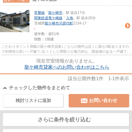
常磐線
「
龍ケ崎市
」駅 徒歩17分
関東鉄道竜ケ崎線
「
入地
」駅 徒歩20分
茨城県
龍ケ崎市
川原代町
1234-17
-
築年数：築51年
階数：1階建
こだわりポイント満載の龍ケ崎市貸家♪こちらの物件は近くに駅が2駅ありますの
で利便性の良い一戸建て♪広々とした間取りが魅力的な、開放感のある一戸建ての
物件です♪龍ケ崎市や常磐線...
現在空室情報がありません。
龍ケ崎市貸家へのお問い合わせはこちら
該当公開件数
1
件
1-1
件表示
チェックした物件をまとめて
検討リストに追加
お問い合わせ
さらに条件を絞り込む