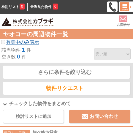
0
0
検討リスト
最近見た物件
お問合せ
ヤオコーの周辺物件一覧
募集中のみ表示
1
該当物件
件
0
空き数
件
さらに条件を絞り込む
物件リクエスト
チェックした物件をまとめて
検討リストに追加
お問い合わせ
龍ケ崎市貸家
賃貸｜一戸建て