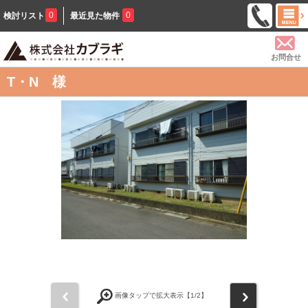
0
0
検討リスト
最近見た物件
お問合せ
T・N 様
前
次
画像タップで拡大表示【
1
/2】