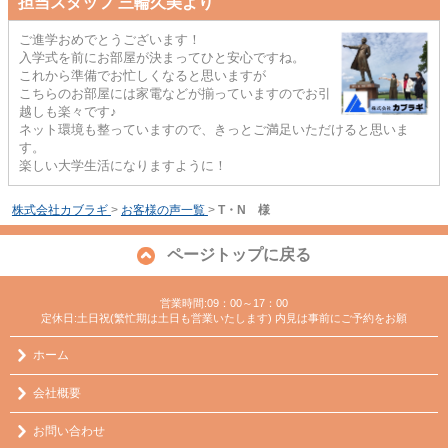
担当スタッフ 三輪久美より
ご進学おめでとうございます！
入学式を前にお部屋が決まってひと安心ですね。
これから準備でお忙しくなると思いますが
こちらのお部屋には家電などが揃っていますのでお引
越しも楽々です♪
ネット環境も整っていますので、きっとご満足いただけると思いま
す。
楽しい大学生活になりますように！
株式会社カブラギ
>
お客様の声一覧
>
T・N 様
ページトップに戻る
営業時間:09：00～17：00
定休日:土日祝(繁忙期は土日も営業いたします) 内見は事前にご予約をお願
ホーム
会社概要
お問い合わせ