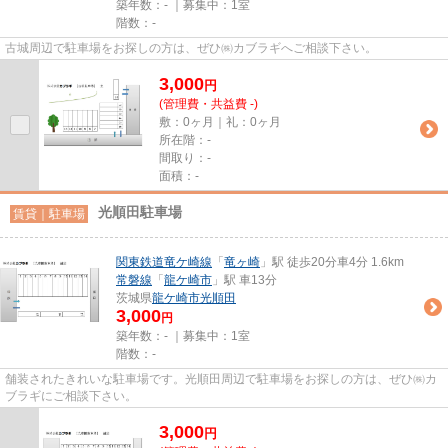
築年数：- ｜募集中：
1室
階数：-
古城周辺で駐車場をお探しの方は、ぜひ㈱カブラギへご相談下さい。
3,000
円
(管理費・共益費 -)
敷：0ヶ月｜礼：0ヶ月
所在階：-
間取り：-
面積：-
光順田駐車場
賃貸｜駐車場
関東鉄道竜ケ崎線
「
竜ヶ崎
」駅 徒歩20分車4分 1.6km
常磐線
「
龍ケ崎市
」駅 車13分
茨城県
龍ケ崎市
光順田
3,000
円
築年数：- ｜募集中：
1室
階数：-
舗装されたきれいな駐車場です。光順田周辺で駐車場をお探しの方は、ぜひ㈱カ
ブラギにご相談下さい。
3,000
円