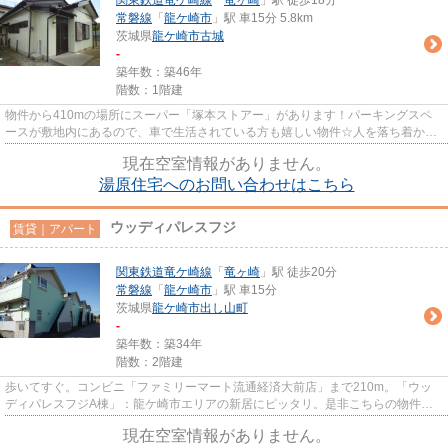
常磐線
「
龍ケ崎市
」駅 車15分 5.8km
茨城県
龍ケ崎市
古城
-
築年数：築46年
階数：1階建
物件から410mの場所にスーパー「塚本ストアー」があります！パーキングスペ
ースが敷地内にあるので、車で生活されている方も嬉しい物件☆人を落ち着かせ
る木材で造られた物件はいかがで...
現在空室情報がありません。
湯原住宅へのお問い合わせはこちら
ウッディパレスフジ
賃貸｜アパート
関東鉄道竜ケ崎線
「
竜ヶ崎
」駅 徒歩20分
常磐線
「
龍ケ崎市
」駅 車15分
茨城県
龍ケ崎市
出し山町
-
築年数：築34年
階数：2階建
歩いてすぐ。コンビニ「ファミリーマート流通経済大前店」まで210m。「ウッ
ディパレスフジA棟」：龍ケ崎市エリアの新居にピッタリ。是非こちらの物件も
ご検討ください。木造の物件。使...
現在空室情報がありません。