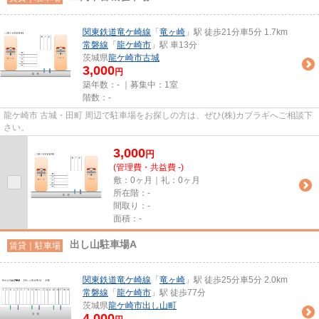
関東鉄道竜ケ崎線
「
竜ヶ崎
」駅 徒歩21分車5分 1.7km
常磐線
「
龍ケ崎市
」駅 車13分
茨城県
龍ケ崎市
古城
3,000
円
築年数：- ｜募集中：
1室
階数：-
龍ケ崎市 古城・田町 周辺で駐車場をお探しの方は、ぜひ(株)カブラギへご相談下
さい。
3,000
円
(管理費・共益費 -)
敷：0ヶ月｜礼：0ヶ月
所在階：-
間取り：-
面積：-
出し山駐車場A
賃貸｜駐車場
関東鉄道竜ケ崎線
「
竜ヶ崎
」駅 徒歩25分車5分 2.0km
常磐線
「
龍ケ崎市
」駅 徒歩77分
茨城県
龍ケ崎市
出し山町
4,000