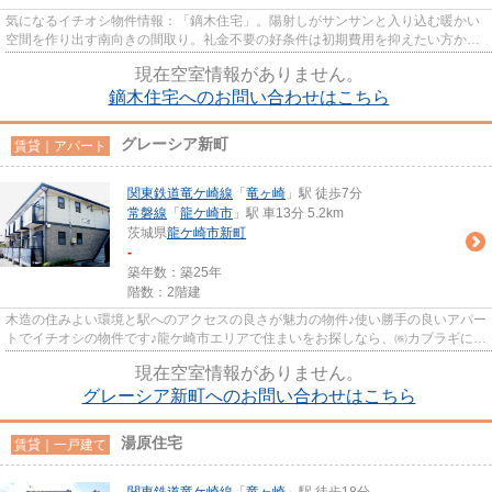
気になるイチオシ物件情報：「鏑木住宅」。陽射しがサンサンと入り込む暖かい
空間を作り出す南向きの間取り。礼金不要の好条件は初期費用を抑えたい方から
好評♪日々の生活を楽しむこと...
現在空室情報がありません。
鏑木住宅へのお問い合わせはこちら
グレーシア新町
賃貸｜アパート
関東鉄道竜ケ崎線
「
竜ヶ崎
」駅 徒歩7分
常磐線
「
龍ケ崎市
」駅 車13分 5.2km
茨城県
龍ケ崎市
新町
-
築年数：築25年
階数：2階建
木造の住みよい環境と駅へのアクセスの良さが魅力の物件♪使い勝手の良いアパー
トでイチオシの物件です♪龍ケ崎市エリアで住まいをお探しなら、㈱カブラギにお
任せください。納得のお部...
現在空室情報がありません。
グレーシア新町へのお問い合わせはこちら
湯原住宅
賃貸｜一戸建て
関東鉄道竜ケ崎線
「
竜ヶ崎
」駅 徒歩18分