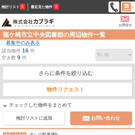
0
0
検討リスト
最近見た物件
お問合せ
龍ケ崎市立中央図書館の周辺物件一覧
募集中のみ表示
16
該当物件
件
9
空き数
件
さらに条件を絞り込む
物件リクエスト
チェックした物件をまとめて
検討リストに追加
お問い合わせ
出し山駐車場B
賃貸｜駐車場