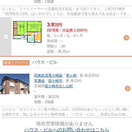
階数：1階建
コンビニ「ファミリーマート流通経済大前店」まで歩いてすぐ。ご好評の物件
「岡澤住宅２DK」はいかがでしょうか。木造建築で落ち着きのある住まいです。
郵便局や市役所も近くにあり、...
3.9
万
円
(管理費・共益費 2,000円)
敷：1ヶ月｜礼：0ヶ月
所在階：-
間取り：2K
面積：36.35㎡
ハウス・ビル
賃貸｜アパート
関東鉄道竜ケ崎線
「
竜ヶ崎
」駅 徒歩20分
常磐線
「
龍ケ崎市
」駅 車13分
茨城県
龍ケ崎市
出し山町
-
築年数：築31年
階数：2階建
コンビニ「セブンイレブン竜ケ崎出し山店」(223m)がありちょっとした買い物に
も便利です。気になるイチオシ物件情報：「ハウス・ビル」。快適な住み心地の
木造建て物件。住み心地が良...
現在空室情報がありません。
ハウス・ビルへのお問い合わせはこちら