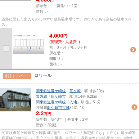
円
築年数：- ｜募集中：
1室
階数：-
道路に面した出入りのしやすい舗装駐車場です。奥行きがあり余裕の駐車スペー
ス。
4,000
円
(管理費・共益費 -)
敷：0ヶ月｜礼：0ヶ月
所在階：-
間取り：-
面積：-
ロワール
賃貸｜アパート
関東鉄道竜ケ崎線
「
竜ヶ崎
」駅 徒歩20分
常磐線
「
龍ケ崎市
」駅 車14分 6.2km
関東鉄道竜ケ崎線
「
入地
」駅 徒歩51分
茨城県
龍ケ崎市
古城
3131-43
2.2
万円
築年数：築43年 ｜募集中：
2室
階数：2階建
関東鉄道竜ケ崎線竜ヶ崎駅周辺物件：ロワール！防犯面でもすぐ近くに竜ケ崎警
察署(400m)があって安心です！風通しが良く、湿気やカビの心配が少ない物件で