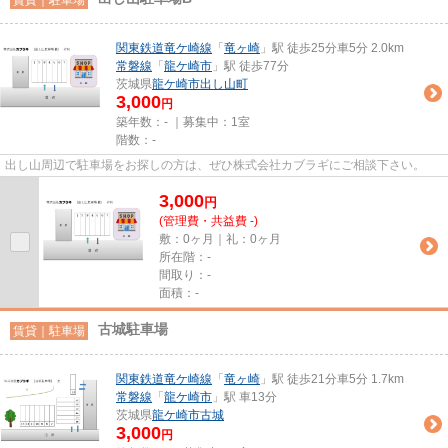
関東鉄道竜ケ崎線
「
竜ヶ崎
」駅 徒歩25分車5分 2.0km
常磐線
「
龍ケ崎市
」駅 徒歩77分
茨城県
龍ケ崎市
出し山町
3,000
円
築年数：- ｜募集中：
1室
階数：-
出し山周辺で駐車場をお探しの方は、ぜひ株式会社カブラギにご相談下さい。
3,000
円
(管理費・共益費 -)
敷：0ヶ月｜礼：0ヶ月
所在階：-
間取り：-
面積：-
古城駐車場
賃貸｜駐車場
関東鉄道竜ケ崎線
「
竜ヶ崎
」駅 徒歩21分車5分 1.7km
常磐線
「
龍ケ崎市
」駅 車13分
茨城県
龍ケ崎市
古城
3,000
円