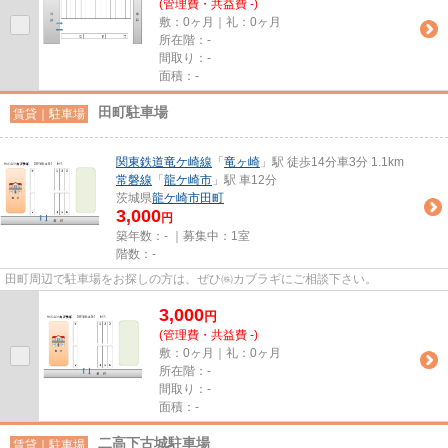
(管理費・共益費 -)
敷：0ヶ月｜礼：0ヶ月
所在階：-
間取り：-
面積：-
田町駐車場
賃貸｜駐車場
関東鉄道竜ケ崎線
「
竜ヶ崎
」駅 徒歩14分車3分 1.1km
常磐線
「
龍ケ崎市
」駅 車12分
茨城県
龍ケ崎市
田町
3,000
円
築年数：- ｜募集中：
1室
階数：-
田町周辺で駐車場をお探しの方は、ぜひ㈱カブラギにご相談下さい。
3,000
円
(管理費・共益費 -)
敷：0ヶ月｜礼：0ヶ月
所在階：-
間取り：-
面積：-
二高下古城駐車場
賃貸｜駐車場