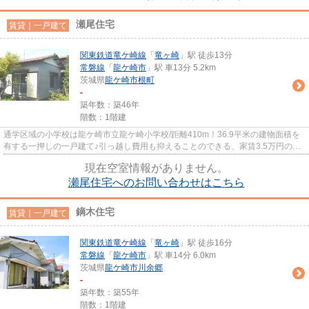
瀬尾住宅
賃貸｜一戸建て
関東鉄道竜ケ崎線
「
竜ヶ崎
」駅 徒歩13分
常磐線
「
龍ケ崎市
」駅 車13分 5.2km
茨城県
龍ケ崎市
根町
-
築年数：築46年
階数：1階建
通学区域の小学校は龍ケ崎市立龍ケ崎小学校/距離410m！36.9平米の建物面積を
有する一押しの一戸建て♪引っ越し費用も抑えることのできる、家賃3.5万円の物
件☆ペット飼育可です。ご相談...
現在空室情報がありません。
瀬尾住宅へのお問い合わせはこちら
鏑木住宅
賃貸｜一戸建て
関東鉄道竜ケ崎線
「
竜ヶ崎
」駅 徒歩16分
常磐線
「
龍ケ崎市
」駅 車14分 6.0km
茨城県
龍ケ崎市
川余郷
-
築年数：築55年
階数：1階建