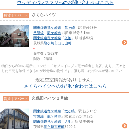
ウッディパレスフジへのお問い合わせはこちら
さくらハイツ
賃貸｜アパート
関東鉄道竜ケ崎線
「
竜ヶ崎
」駅 徒歩23分
常磐線
「
龍ケ崎市
」駅 車16分 6.1km
関東鉄道竜ケ崎線
「
入地
」駅 徒歩53分
茨城県
龍ケ崎市
出し山町
-
築年数：築28年
階数：2階建
物件から80mの場所にコンビニ「セブンイレブン竜ケ崎出し山店」あり。広々と
した空間を確保できるのが鉄骨造の物件です。落ち着いた街並みが魅力のアパー
トはこちらです。株式会社カブ...
現在空室情報がありません。
さくらハイツへのお問い合わせはこちら
久保田ハイツ２号館
賃貸｜アパート
関東鉄道竜ケ崎線
「
竜ヶ崎
」駅 徒歩15分
常磐線
「
龍ケ崎市
」駅 徒歩72分車12分
関東鉄道竜ケ崎線
「
入地
」駅 徒歩46分
茨城県
龍ケ崎市
根町
3290-1