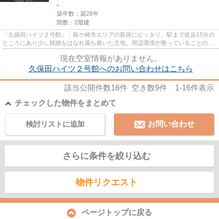
-
築年数：築28年
階数：2階建
「久保田ハイツ２号館」：龍ケ崎市エリアの新居にピッタリ。駅まで徒歩15分の
ところにあり少し雑踏をはなれ落ち着いた立地。周辺環境が整っていることの多
い、充実のアパート物件。龍...
現在空室情報がありません。
久保田ハイツ２号館へのお問い合わせはこちら
該当公開件数
16
件 空き数
9
件
1-16
件表示
チェックした物件をまとめて
検討リストに追加
お問い合わせ
さらに条件を絞り込む
物件リクエスト
ページトップに戻る