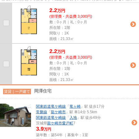
す！自走式駐車場付の物件で...
2.2
万
円
(管理費・共益費 3,000円)
敷：0ヶ月｜礼：0ヶ月
所在階：1階
間取り：1K
面積：21.33㎡
2.2
万
円
(管理費・共益費 3,000円)
敷：0ヶ月｜礼：0ヶ月
所在階：1階
間取り：1K
面積：21.33㎡
岡澤住宅
賃貸｜一戸建て
関東鉄道竜ケ崎線
「
竜ヶ崎
」駅 徒歩17分
常磐線
「
龍ケ崎市
」駅 車14分 5.5km
関東鉄道竜ケ崎線
「
入地
」駅 徒歩49分
茨城県
龍ケ崎市
愛戸町
7
3.9
万円
築年数：築54年 ｜募集中：
1室