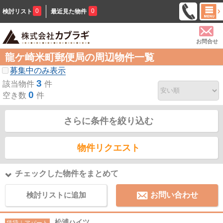
0
0
検討リスト
最近見た物件
お問合せ
龍ケ崎米町郵便局の周辺物件一覧
募集中のみ表示
3
該当物件
件
0
空き数
件
さらに条件を絞り込む
物件リクエスト
チェックした物件をまとめて
検討リストに追加
お問い合わせ
松浦ハイツ
賃貸｜アパート