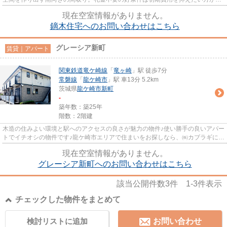
好評♪日々の生活を楽しむこと...
現在空室情報がありません。
鏑木住宅へのお問い合わせはこちら
グレーシア新町
賃貸｜アパート
関東鉄道竜ケ崎線
「
竜ヶ崎
」駅 徒歩7分
常磐線
「
龍ケ崎市
」駅 車13分 5.2km
茨城県
龍ケ崎市
新町
-
築年数：築25年
階数：2階建
木造の住みよい環境と駅へのアクセスの良さが魅力の物件♪使い勝手の良いアパー
トでイチオシの物件です♪龍ケ崎市エリアで住まいをお探しなら、㈱カブラギにお
任せください。納得のお部...
現在空室情報がありません。
グレーシア新町へのお問い合わせはこちら
該当公開件数
3
件
1-3
件表示
チェックした物件をまとめて
検討リストに追加
お問い合わせ