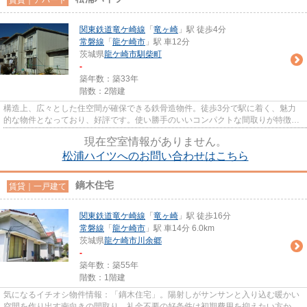
関東鉄道竜ケ崎線
「
竜ヶ崎
」駅 徒歩4分
常磐線
「
龍ケ崎市
」駅 車12分
茨城県
龍ケ崎市
馴柴町
-
築年数：築33年
階数：2階建
構造上、広々とした住空間が確保できる鉄骨造物件。徒歩3分で駅に着く、魅力
的な物件となっており、好評です。使い勝手のいいコンパクトな間取りが特徴。
龍ケ崎市エリアの賃貸物件や生...
現在空室情報がありません。
松浦ハイツへのお問い合わせはこちら
鏑木住宅
賃貸｜一戸建て
関東鉄道竜ケ崎線
「
竜ヶ崎
」駅 徒歩16分
常磐線
「
龍ケ崎市
」駅 車14分 6.0km
茨城県
龍ケ崎市
川余郷
-
築年数：築55年
階数：1階建
気になるイチオシ物件情報：「鏑木住宅」。陽射しがサンサンと入り込む暖かい
空間を作り出す南向きの間取り。礼金不要の好条件は初期費用を抑えたい方から