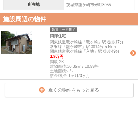
所在地
茨城県龍ケ崎市米町3955
施設周辺の物件
賃貸｜一戸建て
岡澤住宅
関東鉄道竜ケ崎線「竜ヶ崎」駅 徒歩17分
常磐線「龍ケ崎市」駅 車14分 5.5km
関東鉄道竜ケ崎線「入地」駅 徒歩49分
3.9万円
間取:
2K
建物面積:
36.35㎡ / 10.99坪
土地面積:
- / -
敷金/礼金:
1ヶ月/0ヶ月
近くの物件をもっと見る