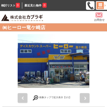
0
0
検討リスト
最近見た物件
お問合せ
㈱ヒーロー竜ケ崎店
前
次
画像タップで拡大表示【
1
/1】