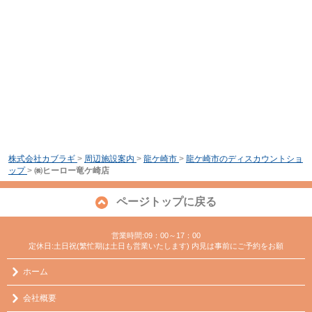
株式会社カブラギ
>
周辺施設案内
>
龍ケ崎市
>
龍ケ崎市のディスカウントショ
ップ
>
㈱ヒーロー竜ケ崎店
ページトップに戻る
営業時間:09：00～17：00
定休日:土日祝(繁忙期は土日も営業いたします) 内見は事前にご予約をお願
ホーム
会社概要