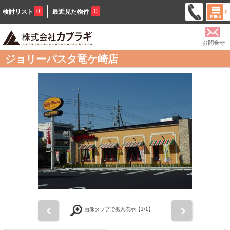
0
0
検討リスト
最近見た物件
お問合せ
ジョリーパスタ竜ケ崎店
前
次
画像タップで拡大表示【
1
/1】