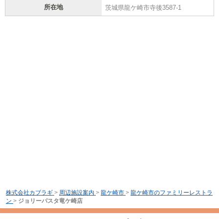
所在地
茨城県龍ケ崎市寺後3587-1
株式会社カブラギ
>
周辺施設案内
>
龍ケ崎市
>
龍ケ崎市のファミリーレストラ
ン
>
ジョリーパスタ竜ケ崎店