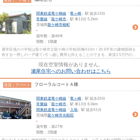
関東鉄道竜ケ崎線
「
竜ヶ崎
」駅 徒歩13分
常磐線
「
龍ケ崎市
」駅 車13分 5.2km
茨城県
龍ケ崎市
根町
-
築年数：築46年
階数：1階建
通学区域の小学校は龍ケ崎市立龍ケ崎小学校/距離410m！36.9平米の建物面積を
有する一押しの一戸建て♪引っ越し費用も抑えることのできる、家賃3.5万円の物
件☆ペット飼育可です。ご相談...
現在空室情報がありません。
瀬尾住宅へのお問い合わせはこちら
フローラルコートＡ棟
賃貸｜アパート
関東鉄道竜ケ崎線
「
竜ヶ崎
」駅 徒歩20分
常磐線
「
龍ケ崎市
」駅 車13分 6.0km
関東鉄道竜ケ崎線
「
入地
」駅 徒歩51分
茨城県
龍ケ崎市
光順田
-
築年数：築27年
階数：2階建
気になるイチオシ物件情報「フローラルコートＡ棟」☆広々８帖の間取りで使い