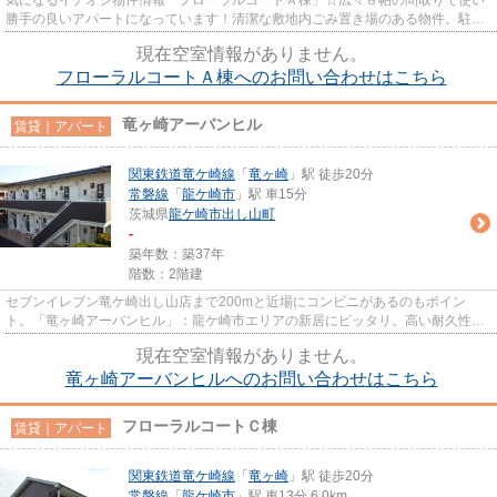
勝手の良いアパートになっています！清潔な敷地内ごみ置き場のある物件。駐車
場・駐輪場も完備していますの...
現在空室情報がありません。
フローラルコートＡ棟へのお問い合わせはこちら
竜ヶ崎アーバンヒル
賃貸｜アパート
関東鉄道竜ケ崎線
「
竜ヶ崎
」駅 徒歩20分
常磐線
「
龍ケ崎市
」駅 車15分
茨城県
龍ケ崎市
出し山町
-
築年数：築37年
階数：2階建
セブンイレブン竜ケ崎出し山店まで200mと近場にコンビニがあるのもポイン
ト。「竜ヶ崎アーバンヒル」：龍ケ崎市エリアの新居にピッタリ。高い耐久性、
高い信頼性の鉄骨造アパート。周...
現在空室情報がありません。
竜ヶ崎アーバンヒルへのお問い合わせはこちら
フローラルコートＣ棟
賃貸｜アパート
関東鉄道竜ケ崎線
「
竜ヶ崎
」駅 徒歩20分
常磐線
「
龍ケ崎市
」駅 車13分 6.0km