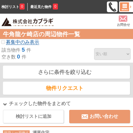
0
0
検討リスト
最近見た物件
お問合せ
牛角龍ケ崎店の周辺物件一覧
募集中のみ表示
5
該当物件
件
0
空き数
件
さらに条件を絞り込む
物件リクエスト
チェックした物件をまとめて
検討リストに追加
お問い合わせ
瀬尾住宅
賃貸｜一戸建て