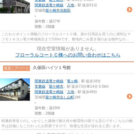
関東鉄道竜ケ崎線
「
入地
」駅 徒歩51分
茨城県
龍ケ崎市
光順田
-
築年数：築27年
階数：2階建
こだわりポイント満載のフローラルコートＣ棟。薬や日用品を買うのに便利なマ
ツモトキヨシ竜ケ崎城南店まで330mです。敷地内ごみ置き場のある物件なの
で、ゴミ出しが楽です。こちらの...
現在空室情報がありません。
フローラルコートＣ棟へのお問い合わせはこちら
久保田ハイツ１号館
賃貸｜アパート
関東鉄道竜ケ崎線
「
竜ヶ崎
」駅 徒歩18分
常磐線
「
龍ケ崎市
」駅 徒歩73分車14分 5.5km
関東鉄道竜ケ崎線
「
入地
」駅 徒歩48分
茨城県
龍ケ崎市
出し山町
186
-
築年数：築29年
階数：2階建
軽量鉄骨造りのしっかりした建物で耐久性や耐震性の面でも安心です♪こちらの物
件は設備にもこだわったお部屋ですので、快適な生活が送れると思います。